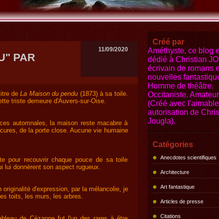
Créé par
11/09/2020
Améthyste, ce blog e
U" PAR
dédié à Christian 
écrivain de romans e
nouvelles fantastiqu
Homme de théâtre.
itre de
La Maison du pendu
(1873) à sa toile.
Occitaniste. Amateur 
ette triste demeure d'Auvers-sur-Oise.
(Créé avec l'aimable
autorisation de Chris
Jougla).
ances automnales, la maison reste macabre à
cures, de la porte close. Aucune vie humaine
Catégories
Anecdotes scientifiques
te pour recouvrir chaque pouce de sa toile
i lui donnèrent son aspect rugueux.
Architecture
Art fantastique
originalité d'expression, par la mélancolie, je
es toits, les murs, les arbres.
Articles de presse
Citations
bleau de Cézanne fut l'un des rares à être