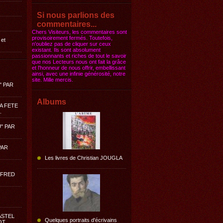
Si nous parlions des
commentaires...
Chers Visiteurs, les commentaires sont
provisoirement fermés. Toutefois,
 et
n'oubliez pas de cliquer sur ceux
existant. Ils sont absolument
passionnants et riches de tout le savoir
que nos Lecteurs nous ont fait la grâce
et l'honneur de nous offrir, embellissant
ainsi, avec une infinie générosité, notre
site. Mille mercis.
" PAR
Albums
LA FETE
.
" PAR
PAR
Les livres de Christian JOUGLA
LFRED
ASTEL
Quelques portraits d'écrivains
OT