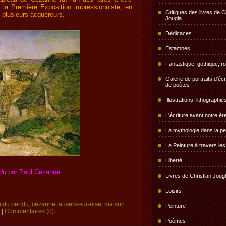
 la Première Exposition impressionniste, en
Critiques des livres de C
 plusieurs acquéreurs.
Jougla
Dédicaces
Estampes
Fantastique, gothique, r
Galerie de portraits d'écr
de poètes
Illustrations, lithographie
L'écriture avant notre èr
La mythologie dans la pe
La Peinture à travers le
Liberté
du
par Paul Cézanne.
Livres de Christian Joug
Loisirs
n du pendu
,
cézanne
,
auvers-sur-oise
,
maison
Peinture
|
Commentaires (0)
Poèmes