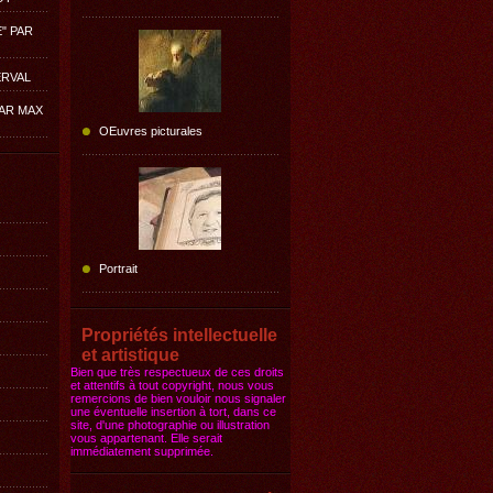
E" PAR
ERVAL
PAR MAX
OEuvres picturales
Portrait
Propriétés intellectuelle
et artistique
Bien que très respectueux de ces droits
et attentifs à tout copyright, nous vous
remercions de bien vouloir nous signaler
une éventuelle insertion à tort, dans ce
site, d'une photographie ou illustration
vous appartenant. Elle serait
immédiatement supprimée.