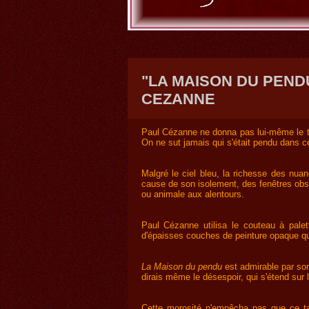
"LA MAISON DU PEND
CEZANNE
Paul Cézanne ne donna pas lui-même le t
On ne sut jamais qui s'était pendu dans c
Malgré le ciel bleu, la richesse des nu
cause de son isolement, des fenêtres obs
ou animale aux alentours.
Paul Cézanne utilisa le couteau à palet
d'épaisses couches de peinture opaque qu
La Maison du pendu
est admirable par son 
dirais même le désespoir, qui s'étend sur l
Cette morosité n'empêcha pas que ce ta