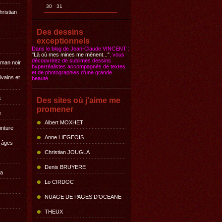
30
31
hristian
Des dessins
exceptionnels
Dans le blog de Jean-Claude VINCENT :
"Là où mes mines me mènent..."
, vous
découvrirez de sublimes dessins
oman noir
hyperréalistes accompagnés de textes
et de photographies d'une grande
ivains et
beauté.
s
Des sites où j'aime me
promener
e
Albert MOXHET
inture
Anne LIEGEOIS
s âges
Christian JOUGLA
Denis BRUYERE
la
Lo CIRDOC
NUAGE DE PAGES D'OCEANE
THEUX