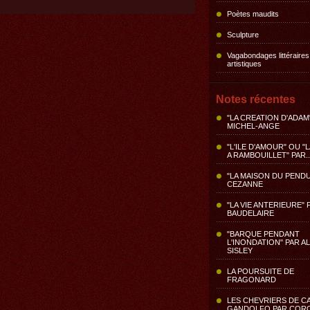
Poètes maudits
Sculpture
Vagabondages littéraires
artistiques
Notes récentes
"LA CREATION D'ADAM
MICHEL-ANGE
"L'ILE D'AMOUR" OU "
A RAMBOUILLET" PAR..
"LA MAISON DU PENDU
CEZANNE
"LA VIE ANTERIEURE" 
BAUDELAIRE
"BARQUE PENDANT
L'INONDATION" PAR A
SISLEY
LA POURSUITE DE
FRAGONARD
LES CHEVRIERS DE C
GANDOLFO PAR COR