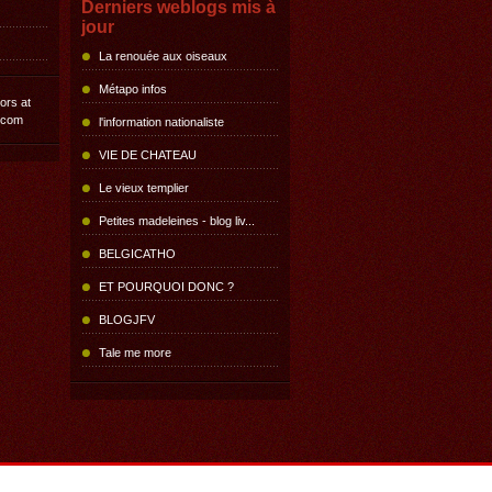
Derniers weblogs mis à
jour
La renouée aux oiseaux
Métapo infos
l'information nationaliste
VIE DE CHATEAU
Le vieux templier
Petites madeleines - blog liv...
BELGICATHO
ET POURQUOI DONC ?
BLOGJFV
Tale me more