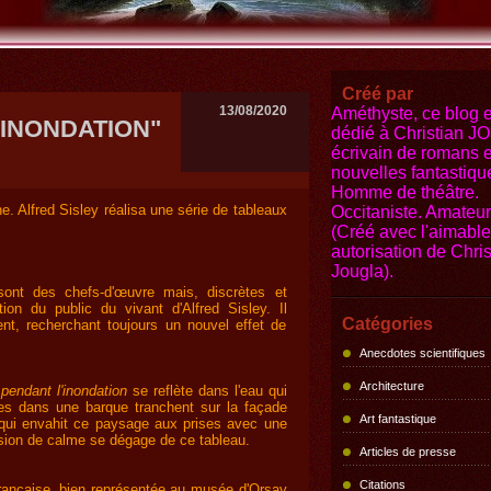
Créé par
13/08/2020
Améthyste, ce blog e
INONDATION"
dédié à Christian 
écrivain de romans e
nouvelles fantastiqu
Homme de théâtre.
e. Alfred Sisley réalisa une série de tableaux
Occitaniste. Amateur 
(Créé avec l'aimable
autorisation de Chris
Jougla).
sont des chefs-d'œuvre mais, discrètes et
ntion du public du vivant d'Alfred Sisley. Il
Catégories
nt, recherchant toujours un nouvel effet de
Anecdotes scientifiques
Architecture
pendant l'inondation
se reflète dans l'eau qui
es dans une barque tranchent sur la façade
Art fantastique
 qui envahit ce paysage aux prises avec une
ssion de calme se dégage de ce tableau.
Articles de presse
Citations
 française, bien représentée au musée d'Orsay