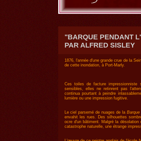
"BARQUE PENDANT L'
PAR ALFRED SISLEY
1876, l'année d'une grande crue de la Sein
de cette inondation, à Port-Marly.
Ces toiles de facture impressionniste 
sensibles, elles ne retinrent pas l'atte
continua pourtant à peindre inlassableme
lumière ou une impression fugitive.
Le ciel parsemé de nuages de la
Barque 
envahit les rues. Des silhouettes sombr
ocre d'un bâtiment. Malgré la désolation
catastrophe naturelle, une étrange impre
L'œuvre de ce peintre anglais de l'école