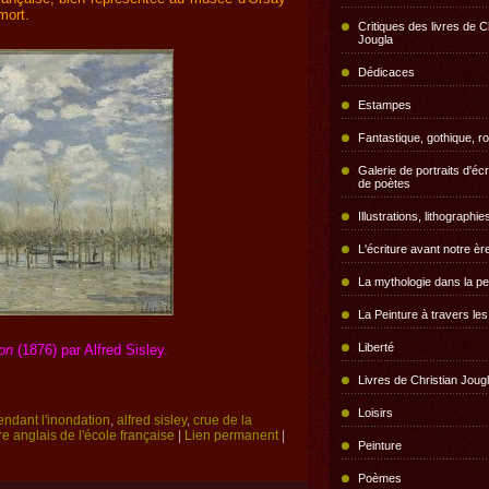
mort.
Critiques des livres de C
Jougla
Dédicaces
Estampes
Fantastique, gothique, r
Galerie de portraits d'écr
de poètes
Illustrations, lithographie
L'écriture avant notre èr
La mythologie dans la pe
La Peinture à travers le
Liberté
on
(1876) par Alfred Sisley.
Livres de Christian Joug
Loisirs
ndant l'inondation
,
alfred sisley
,
crue de la
re anglais de l'école française
|
Lien permanent
|
Peinture
Poèmes