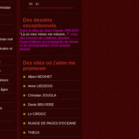
30
31
hristian
Des dessins
exceptionnels
Dans le blog de Jean-Claude VINCENT :
"Là où mes mines me mènent..."
, vous
découvrirez de sublimes dessins
oman noir
hyperréalistes accompagnés de textes
et de photographies d'une grande
ivains et
beauté.
s
Des sites où j'aime me
promener
e
Albert MOXHET
inture
Anne LIEGEOIS
s âges
Christian JOUGLA
Denis BRUYERE
la
Lo CIRDOC
NUAGE DE PAGES D'OCEANE
THEUX