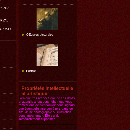
E" PAR
ERVAL
PAR MAX
OEuvres picturales
Portrait
Propriétés intellectuelle
et artistique
Bien que très respectueux de ces droits
et attentifs à tout copyright, nous vous
remercions de bien vouloir nous signaler
une éventuelle insertion à tort, dans ce
site, d'une photographie ou illustration
vous appartenant. Elle serait
immédiatement supprimée.