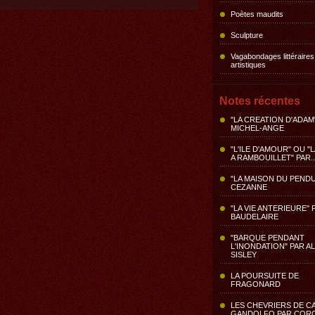
Poètes maudits
Sculpture
Vagabondages littéraires
artistiques
Notes récentes
"LA CREATION D'ADAM
MICHEL-ANGE
"L'ILE D'AMOUR" OU "
A RAMBOUILLET" PAR..
"LA MAISON DU PENDU
CEZANNE
"LA VIE ANTERIEURE" 
BAUDELAIRE
"BARQUE PENDANT
L'INONDATION" PAR A
SISLEY
LA POURSUITE DE
FRAGONARD
LES CHEVRIERS DE C
GANDOLFO PAR COR