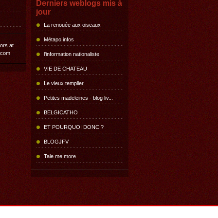
Derniers weblogs mis à
jour
La renouée aux oiseaux
Métapo infos
l'information nationaliste
VIE DE CHATEAU
Le vieux templier
Petites madeleines - blog liv...
BELGICATHO
ET POURQUOI DONC ?
BLOGJFV
Tale me more