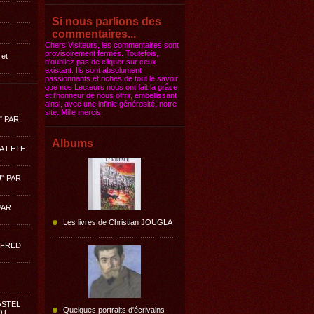
Si nous parlions des
commentaires...
Chers Visiteurs, les commentaires sont
provisoirement fermés. Toutefois,
 et
n'oubliez pas de cliquer sur ceux
existant. Ils sont absolument
passionnants et riches de tout le savoir
que nos Lecteurs nous ont fait la grâce
et l'honneur de nous offrir, embellissant
ainsi, avec une infinie générosité, notre
site. Mille mercis.
" PAR
Albums
LA FETE
.
" PAR
PAR
Les livres de Christian JOUGLA
LFRED
ASTEL
Quelques portraits d'écrivains
OT