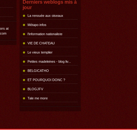
Derniers weblogs mis à
jour
La renouée aux oiseaux
Métapo infos
l'information nationaliste
VIE DE CHATEAU
Le vieux templier
Petites madeleines - blog liv...
BELGICATHO
ET POURQUOI DONC ?
BLOGJFV
Tale me more