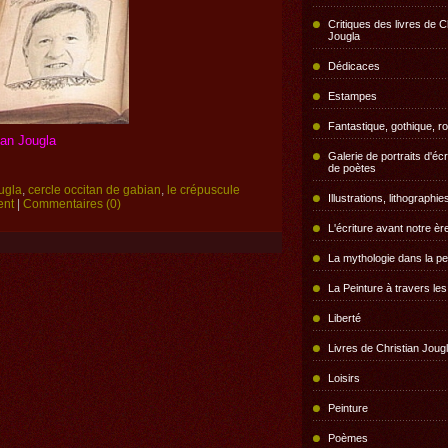
Critiques des livres de C
Jougla
Dédicaces
Estampes
Fantastique, gothique, r
ian Jougla
Galerie de portraits d'écr
de poètes
ougla
,
cercle occitan de gabian
,
le crépuscule
Illustrations, lithographie
ent
|
Commentaires (0)
L'écriture avant notre èr
La mythologie dans la pe
La Peinture à travers le
Liberté
Livres de Christian Joug
Loisirs
Peinture
Poèmes