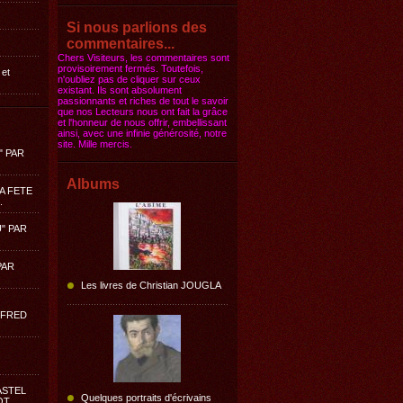
Si nous parlions des
commentaires...
Chers Visiteurs, les commentaires sont
provisoirement fermés. Toutefois,
 et
n'oubliez pas de cliquer sur ceux
existant. Ils sont absolument
passionnants et riches de tout le savoir
que nos Lecteurs nous ont fait la grâce
et l'honneur de nous offrir, embellissant
ainsi, avec une infinie générosité, notre
site. Mille mercis.
" PAR
Albums
LA FETE
.
" PAR
PAR
Les livres de Christian JOUGLA
LFRED
ASTEL
Quelques portraits d'écrivains
OT