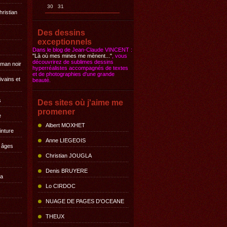
30
31
hristian
Des dessins
exceptionnels
Dans le blog de Jean-Claude VINCENT :
"Là où mes mines me mènent..."
, vous
découvrirez de sublimes dessins
oman noir
hyperréalistes accompagnés de textes
et de photographies d'une grande
ivains et
beauté.
s
Des sites où j'aime me
promener
e
Albert MOXHET
inture
Anne LIEGEOIS
s âges
Christian JOUGLA
Denis BRUYERE
la
Lo CIRDOC
NUAGE DE PAGES D'OCEANE
THEUX