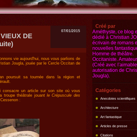
Créé par
07/01/2015
Améthyste, ce blog e
VIEUX DE
dédié à Christian 
ite)
écrivain de romans e
nouvelles fantastiqu
Homme de théâtre.
donnons vie aujourd'hui, nous vous parlions de
Occitaniste. Amateur 
istian Jougla, jouée par le Cercle Occitan de
(Créé avec l'aimable
autorisation de Chris
Jougla).
n poursuit sa tournée dans la région et
rault.
Catégories
i consacre un article sur son site où vous
a troupe théâtrale jouant
le Crépuscule des
Anecdotes scientifiques
à Cessenon :
Architecture
Art fantastique
Articles de presse
Citations