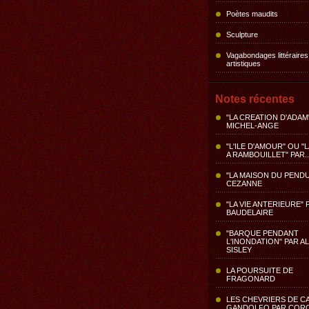
Poètes maudits
Sculpture
Vagabondages littéraires
artistiques
Notes récentes
"LA CREATION D'ADAM
MICHEL-ANGE
"L'ILE D'AMOUR" OU "
A RAMBOUILLET" PAR..
"LA MAISON DU PENDU
CEZANNE
"LA VIE ANTERIEURE" 
BAUDELAIRE
"BARQUE PENDANT
L'INONDATION" PAR A
SISLEY
LA POURSUITE DE
FRAGONARD
LES CHEVRIERS DE C
GANDOLFO PAR COR