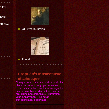
E" PAR
ERVAL
PAR MAX
OEuvres picturales
Portrait
Propriétés intellectuelle
et artistique
Bien que très respectueux de ces droits
et attentifs à tout copyright, nous vous
remercions de bien vouloir nous signaler
une éventuelle insertion à tort, dans ce
site, d'une photographie ou illustration
vous appartenant. Elle serait
immédiatement supprimée.