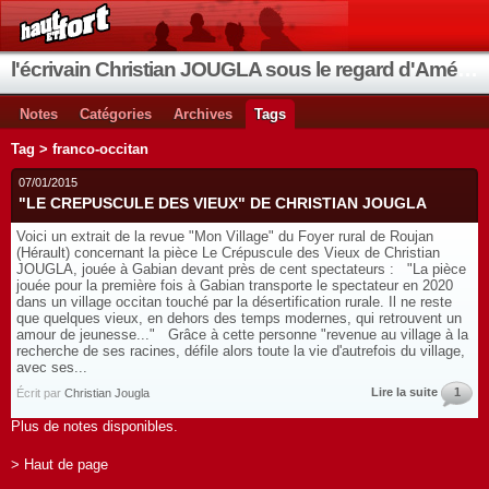
l'écrivain Christian JOUGLA sous le regard d'Améthyste
Notes
Catégories
Archives
Tags
Tag > franco-occitan
07/01/2015
"LE CREPUSCULE DES VIEUX" DE CHRISTIAN JOUGLA
Voici un extrait de la revue "Mon Village" du Foyer rural de Roujan
(Hérault) concernant la pièce Le Crépuscule des Vieux de Christian
JOUGLA, jouée à Gabian devant près de cent spectateurs : "La pièce
jouée pour la première fois à Gabian transporte le spectateur en 2020
dans un village occitan touché par la désertification rurale. Il ne reste
que quelques vieux, en dehors des temps modernes, qui retrouvent un
amour de jeunesse..." Grâce à cette personne "revenue au village à la
recherche de ses racines, défile alors toute la vie d'autrefois du village,
avec ses...
Lire la suite
1
Écrit par
Christian Jougla
Plus de notes disponibles.
> Haut de page