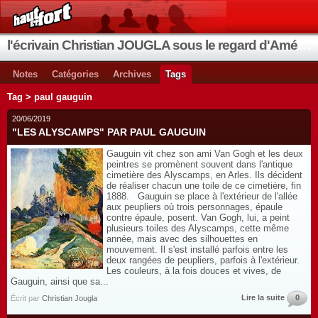
l'écrivain Christian JOUGLA sous le regard d'Améthyste
Notes
Catégories
Archives
Tags
Tag > paul gauguin
20/06/2019
"LES ALYSCAMPS" PAR PAUL GAUGUIN
Gauguin vit chez son ami Van Gogh et les deux
peintres se promènent souvent dans l'antique
cimetière des Alyscamps, en Arles. Ils décident
de réaliser chacun une toile de ce cimetière, fin
1888. Gauguin se place à l'extérieur de l'allée
aux peupliers où trois personnages, épaule
contre épaule, posent. Van Gogh, lui, a peint
plusieurs toiles des Alyscamps, cette même
année, mais avec des silhouettes en
mouvement. Il s'est installé parfois entre les
deux rangées de peupliers, parfois à l'extérieur.
Les couleurs, à la fois douces et vives, de
Gauguin, ainsi que sa...
Lire la suite
0
Écrit par
Christian Jougla