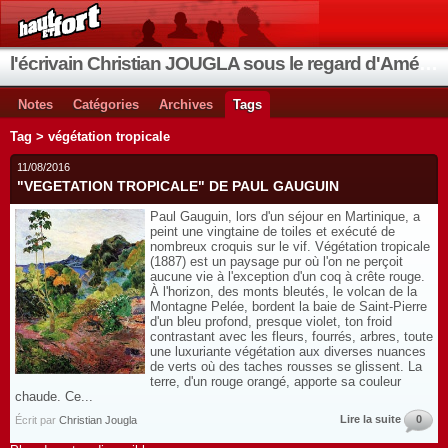
l'écrivain Christian JOUGLA sous le regard d'Améthyste
Notes
Catégories
Archives
Tags
Tag > végétation tropicale
11/08/2016
"VEGETATION TROPICALE" DE PAUL GAUGUIN
Paul Gauguin, lors d'un séjour en Martinique, a
peint une vingtaine de toiles et exécuté de
nombreux croquis sur le vif. Végétation tropicale
(1887) est un paysage pur où l'on ne perçoit
aucune vie à l'exception d'un coq à crête rouge.
À l'horizon, des monts bleutés, le volcan de la
Montagne Pelée, bordent la baie de Saint-Pierre
d'un bleu profond, presque violet, ton froid
contrastant avec les fleurs, fourrés, arbres, toute
une luxuriante végétation aux diverses nuances
de verts où des taches rousses se glissent. La
terre, d'un rouge orangé, apporte sa couleur
chaude. Ce...
Lire la suite
0
Écrit par
Christian Jougla