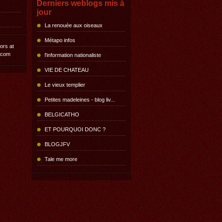
Derniers weblogs mis à
jour
La renouée aux oiseaux
Métapo infos
l'information nationaliste
VIE DE CHATEAU
Le vieux templier
Petites madeleines - blog liv...
BELGICATHO
ET POURQUOI DONC ?
BLOGJFV
Tale me more