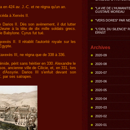
éda en 424 av. J.-C. et ne régna qu'un an.
"LA VIE DE L'HUMANIT
GUSTAVE MOREAU
uccéda à Xerxès II.
"VERS DORES" PAR N
e Darios II. Dès son avènement, il dut lutter
Jeune à la tête de dix mille soldats grecs.
"L'OEIL DU SILENCE" 
ERNST
de Babylone. Cyrus fut tué.
xexès II. Il rétablit l'autorité royale sur les
'Égypte.
Archives
rtaxexès III, ne régna que de 338 à 336.
2020-09
énide, périt sans héritier en 330. Alexandre le
2020-08
sos, ancienne ville de Cilicie, et, en 331, lors
e d'Assyrie. Darios III s'enfuit devant son
2020-07
C. par ses satrapes.
2020-06
2020-05
2020-04
2020-03
2020-02
2020-01