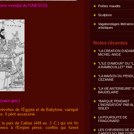
moine mondial de l'UNESCO)
Poètes maudits
Sculpture
Vagabondages littéraires
artistiques
Notes récentes
"LA CREATION D'ADAM
MICHEL-ANGE
"L'ILE D'AMOUR" OU "
A RAMBOUILLET" PAR..
"LA MAISON DU PENDU
CEZANNE
"LA VIE ANTERIEURE" 
BAUDELAIRE
 (vase grec)
"BARQUE PENDANT
L'INONDATION" PAR A
SISLEY
s révoltes de l'Égypte et de Babylone, vainquit
. Il périt assassiné.
LA POURSUITE DE
FRAGONARD
la paix de Callias (449 av. J.-C.) qui mit fin
cs à l'Empire perse, conflits qui furent
LES CHEVRIERS DE C
GANDOLFO PAR COR