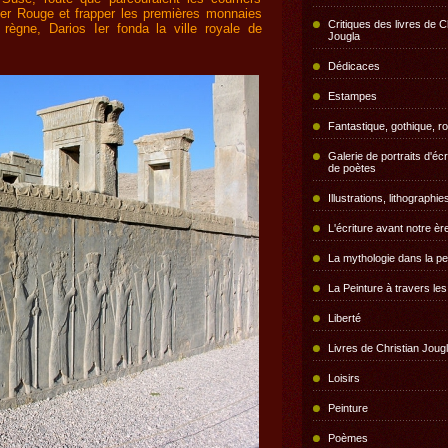
mer Rouge et frapper les premières monnaies
Critiques des livres de C
règne, Darios Ier fonda la ville royale de
Jougla
Dédicaces
Estampes
Fantastique, gothique, r
Galerie de portraits d'écr
de poètes
Illustrations, lithographie
L'écriture avant notre èr
La mythologie dans la pe
La Peinture à travers le
Liberté
Livres de Christian Joug
Loisirs
Peinture
Poèmes