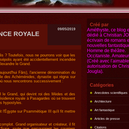
Créé par
09/05/2019
Améthyste, ce blog e
ENCE ROYALE
dédié à Christian 
écrivain de romans e
nouvelles fantastiqu
Homme de théâtre.
is ? Toutefois, nous ne pourrons voir que les
Occitaniste. Amateur 
rsépolis ayant été accidentellement incendiée
(Créé avec l'aimable
Alexandre le Grand.
autorisation de Chris
Jougla).
aujourd'hui Fârs), l'ancienne dénomination du
ale des Achéménides, dynastie qui régna sur
, où nous rencontrons successivement :
Catégories
Anecdotes scientifiques
I le Grand, qui devint roi des Mèdes et des
a résidence royale à Pasagardes où se trouvent
Architecture
es hypostyles.
Art fantastique
t l'Égypte sur Psammétique III qu'il fit mettre
Articles de presse
complot. Grand organisateur et créateur, il fit
Citations
Suse, route que parcouraient les courriers