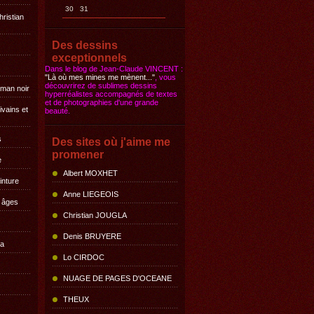
30
31
hristian
Des dessins
exceptionnels
Dans le blog de Jean-Claude VINCENT :
"Là où mes mines me mènent..."
, vous
découvrirez de sublimes dessins
oman noir
hyperréalistes accompagnés de textes
et de photographies d'une grande
ivains et
beauté.
s
Des sites où j'aime me
promener
e
Albert MOXHET
inture
Anne LIEGEOIS
s âges
Christian JOUGLA
Denis BRUYERE
la
Lo CIRDOC
NUAGE DE PAGES D'OCEANE
THEUX