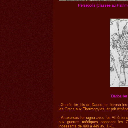
Persépolis (classée au Patri
Darios Ier
. Xerxès Ier, fils de Darios Ier, écrasa le
les Grecs aux Thermopyles, et prit Athènes
. Artaxerxès Ier signa avec les Athéniens 
aux guerres médiques opposant les Gre
incessants de 490 à 449 av. J.-C..