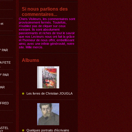
Si nous parlions des
commentaires...
Chers Visiteurs, les commentaires sont
provisoirement fermés. Toutefois,
 et
n'oubliez pas de cliquer sur ceux
existant. Ils sont absolument
passionnants et riches de tout le savoir
que nos Lecteurs nous ont fait la grâce
et l'honneur de nous offrir, embellissant
ainsi, avec une infinie générosité, notre
site. Mille mercis.
" PAR
Albums
LA FETE
.
" PAR
PAR
Les livres de Christian JOUGLA
LFRED
ASTEL
Quelques portraits d'écrivains
OT