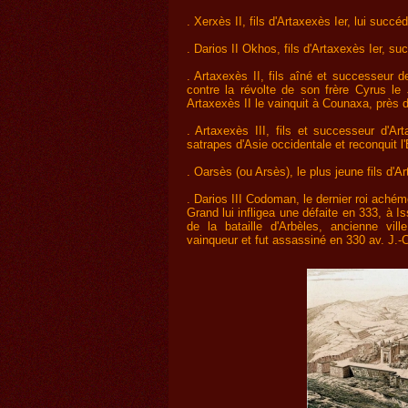
. Xerxès II, fils d'Artaxexès Ier, lui succ
. Darios II Okhos, fils d'Artaxexès Ier, s
. Artaxexès II, fils aîné et successeur d
contre la révolte de son frère Cyrus le 
Artaxexès II le vainquit à Counaxa, près 
. Artaxexès III, fils et successeur d'Arta
satrapes d'Asie occidentale et reconquit l
. Oarsès (ou Arsès), le plus jeune fils d'A
. Darios III Codoman, le dernier roi achém
Grand lui infligea une défaite en 333, à Is
de la bataille d'Arbèles, ancienne vill
vainqueur et fut assassiné en 330 av. J.-