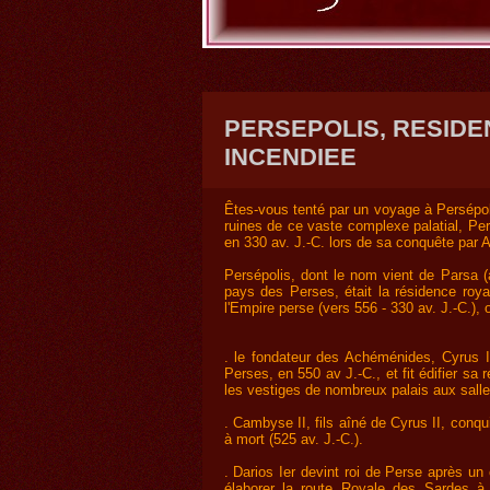
PERSEPOLIS, RESID
INCENDIEE
Êtes-vous tenté par un voyage à Persépol
ruines de ce vaste complexe palatial, Pe
en 330 av. J.-C. lors de sa conquête par 
Persépolis, dont le nom vient de Parsa (
pays des Perses, était la résidence roy
l'Empire perse (vers 556 - 330 av. J.-C.)
. le fondateur des Achéménides, Cyrus I
Perses, en 550 av J.-C., et fit édifier s
les vestiges de nombreux palais aux sall
. Cambyse II, fils aîné de Cyrus II, conqui
à mort (525 av. J.-C.).
. Darios Ier devint roi de Perse après un 
élaborer la route Royale des Sardes à 