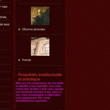
E" PAR
ERVAL
PAR MAX
OEuvres picturales
Portrait
Propriétés intellectuelle
et artistique
Bien que très respectueux de ces droits
et attentifs à tout copyright, nous vous
remercions de bien vouloir nous signaler
une éventuelle insertion à tort, dans ce
site, d'une photographie ou illustration
vous appartenant. Elle serait
immédiatement supprimée.