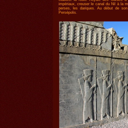
impériaux, creuser le canal du Nil à la 
perses, les dariques. Au début de son 
Persépolis.