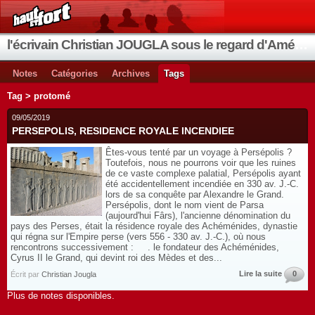
l'écrivain Christian JOUGLA sous le regard d'Améthyste
Notes
Catégories
Archives
Tags
Tag > protomé
09/05/2019
PERSEPOLIS, RESIDENCE ROYALE INCENDIEE
Êtes-vous tenté par un voyage à Persépolis ?
Toutefois, nous ne pourrons voir que les ruines
de ce vaste complexe palatial, Persépolis ayant
été accidentellement incendiée en 330 av. J.-C.
lors de sa conquête par Alexandre le Grand.
Persépolis, dont le nom vient de Parsa
(aujourd'hui Fârs), l'ancienne dénomination du
pays des Perses, était la résidence royale des Achéménides, dynastie
qui régna sur l'Empire perse (vers 556 - 330 av. J.-C.), où nous
rencontrons successivement : . le fondateur des Achéménides,
Cyrus II le Grand, qui devint roi des Mèdes et des...
Lire la suite
0
Écrit par
Christian Jougla
Plus de notes disponibles.