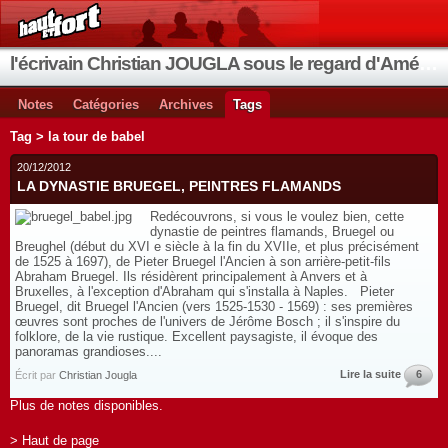
l'écrivain Christian JOUGLA sous le regard d'Améthyste
Notes
Catégories
Archives
Tags
Tag > la tour de babel
20/12/2012
LA DYNASTIE BRUEGEL, PEINTRES FLAMANDS
Redécouvrons, si vous le voulez bien, cette
dynastie de peintres flamands, Bruegel ou
Breughel (début du XVI e siècle à la fin du XVIIe, et plus précisément
de 1525 à 1697), de Pieter Bruegel l'Ancien à son arrière-petit-fils
Abraham Bruegel. Ils résidèrent principalement à Anvers et à
Bruxelles, à l'exception d'Abraham qui s'installa à Naples. Pieter
Bruegel, dit Bruegel l'Ancien (vers 1525-1530 - 1569) : ses premières
œuvres sont proches de l'univers de Jérôme Bosch ; il s'inspire du
folklore, de la vie rustique. Excellent paysagiste, il évoque des
panoramas grandioses....
Lire la suite
6
Écrit par
Christian Jougla
Plus de notes disponibles.
> Haut de page