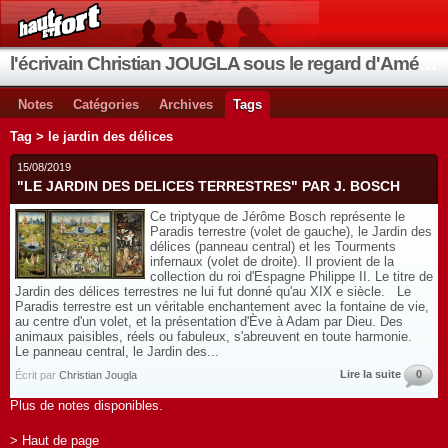
l'écrivain Christian JOUGLA sous le regard d'Améthyste
Notes
Catégories
Archives
Tags
Tag > le jardin des délices
15/08/2019
"LE JARDIN DES DELICES TERRESTRES" PAR J. BOSCH
Ce triptyque de Jérôme Bosch représente le
Paradis terrestre (volet de gauche), le Jardin des
délices (panneau central) et les Tourments
infernaux (volet de droite). Il provient de la
collection du roi d'Espagne Philippe II. Le titre de
Jardin des délices terrestres ne lui fut donné qu'au XIX e siècle. Le
Paradis terrestre est un véritable enchantement avec la fontaine de vie,
au centre d'un volet, et la présentation d'Ève à Adam par Dieu. Des
animaux paisibles, réels ou fabuleux, s'abreuvent en toute harmonie.
Le panneau central, le Jardin des...
Lire la suite
0
Écrit par
Christian Jougla
Plus de notes disponibles.
> Haut de page