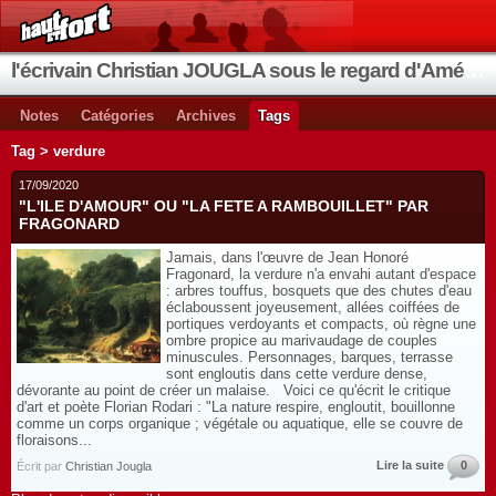
l'écrivain Christian JOUGLA sous le regard d'Améthyste
Notes
Catégories
Archives
Tags
Tag > verdure
17/09/2020
"L'ILE D'AMOUR" OU "LA FETE A RAMBOUILLET" PAR
FRAGONARD
Jamais, dans l'œuvre de Jean Honoré
Fragonard, la verdure n'a envahi autant d'espace
: arbres touffus, bosquets que des chutes d'eau
éclaboussent joyeusement, allées coiffées de
portiques verdoyants et compacts, où règne une
ombre propice au marivaudage de couples
minuscules. Personnages, barques, terrasse
sont engloutis dans cette verdure dense,
dévorante au point de créer un malaise. Voici ce qu'écrit le critique
d'art et poète Florian Rodari : "La nature respire, engloutit, bouillonne
comme un corps organique ; végétale ou aquatique, elle se couvre de
floraisons...
Lire la suite
0
Écrit par
Christian Jougla