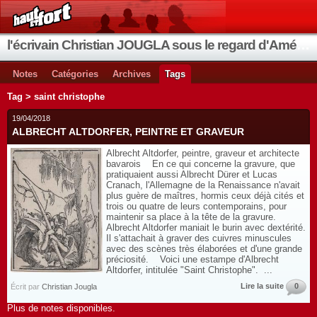
l'écrivain Christian JOUGLA sous le regard d'Améthyste
Notes
Catégories
Archives
Tags
Tag > saint christophe
19/04/2018
ALBRECHT ALTDORFER, PEINTRE ET GRAVEUR
Albrecht Altdorfer, peintre, graveur et architecte
bavarois En ce qui concerne la gravure, que
pratiquaient aussi Albrecht Dürer et Lucas
Cranach, l'Allemagne de la Renaissance n'avait
plus guère de maîtres, hormis ceux déjà cités et
trois ou quatre de leurs contemporains, pour
maintenir sa place à la tête de la gravure.
Albrecht Altdorfer maniait le burin avec dextérité.
Il s'attachait à graver des cuivres minuscules
avec des scènes très élaborées et d'une grande
préciosité. Voici une estampe d'Albrecht
Altdorfer, intitulée "Saint Christophe". ...
Lire la suite
0
Écrit par
Christian Jougla
Plus de notes disponibles.