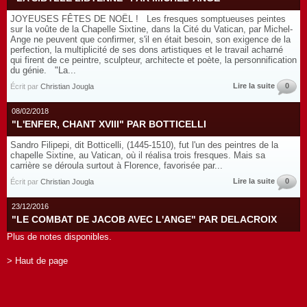
JOYEUSES FÊTES DE NOËL ! Les fresques somptueuses peintes
sur la voûte de la Chapelle Sixtine, dans la Cité du Vatican, par Michel-
Ange ne peuvent que confirmer, s'il en était besoin, son exigence de la
perfection, la multiplicité de ses dons artistiques et le travail acharné
qui firent de ce peintre, sculpteur, architecte et poète, la personnification
du génie. "La...
Lire la suite
0
Écrit par
Christian Jougla
08/02/2018
"L'ENFER, CHANT XVIII" PAR BOTTICELLI
Sandro Filipepi, dit Botticelli, (1445-1510), fut l'un des peintres de la
chapelle Sixtine, au Vatican, où il réalisa trois fresques. Mais sa
carrière se déroula surtout à Florence, favorisée par...
Lire la suite
0
Écrit par
Christian Jougla
23/12/2016
"LE COMBAT DE JACOB AVEC L'ANGE" PAR DELACROIX
Plus de notes disponibles.
> Haut de page