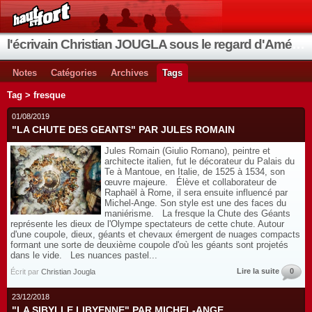
l'écrivain Christian JOUGLA sous le regard d'Améthyste
Notes
Catégories
Archives
Tags
Tag > fresque
01/08/2019
"LA CHUTE DES GEANTS" PAR JULES ROMAIN
Jules Romain (Giulio Romano), peintre et
architecte italien, fut le décorateur du Palais du
Te à Mantoue, en Italie, de 1525 à 1534, son
œuvre majeure. Élève et collaborateur de
Raphaël à Rome, il sera ensuite influencé par
Michel-Ange. Son style est une des faces du
maniérisme. La fresque la Chute des Géants
représente les dieux de l'Olympe spectateurs de cette chute. Autour
d'une coupole, dieux, géants et chevaux émergent de nuages compacts
formant une sorte de deuxième coupole d'où les géants sont projetés
dans le vide. Les nuances pastel...
Lire la suite
0
Écrit par
Christian Jougla
23/12/2018
"LA SIBYLLE LIBYENNE" PAR MICHEL-ANGE