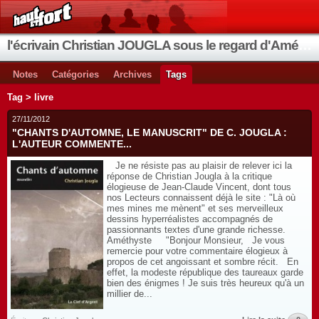
l'écrivain Christian JOUGLA sous le regard d'Améthyste
Notes
Catégories
Archives
Tags
Tag > livre
27/11/2012
"CHANTS D'AUTOMNE, LE MANUSCRIT" DE C. JOUGLA :
L'AUTEUR COMMENTE...
Je ne résiste pas au plaisir de relever ici la
réponse de Christian Jougla à la critique
élogieuse de Jean-Claude Vincent, dont tous
nos Lecteurs connaissent déjà le site : "Là où
mes mines me mènent" et ses merveilleux
dessins hyperréalistes accompagnés de
passionnants textes d'une grande richesse.
Améthyste "Bonjour Monsieur, Je vous
remercie pour votre commentaire élogieux à
propos de cet angoissant et sombre récit. En
effet, la modeste république des taureaux garde
bien des énigmes ! Je suis très heureux qu'à un
millier de...