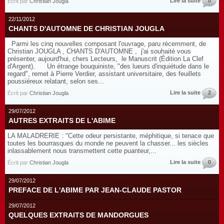
Lire la suite
0
Écrit par
Christian Jougla
22/11/2012
CHANTS D'AUTOMNE DE CHRISTIAN JOUGLA
Parmi les cinq nouvelles composant l'ouvrage, paru récemment, de
Christian JOUGLA , CHANTS D'AUTOMNE , j'ai souhaité vous
présenter, aujourd'hui, chers Lecteurs, le Manuscrit (Édition La Clef
d'Argent). Un étrange bouquiniste, "des lueurs d'inquiétude dans le
regard", remet à Pierre Verdier, assistant universitaire, des feuillets
poussiéreux relatant, selon ses...
Lire la suite
2
Écrit par
Christian Jougla
29/07/2012
AUTRES EXTRAITS DE L'ABIME
LA MALADRERIE : "Cette odeur persistante, méphitique, si tenace que
toutes les bourrasques du monde ne peuvent la chasser... les siècles
inlassablement nous transmettent cette puanteur,...
Lire la suite
0
Écrit par
Christian Jougla
29/07/2012
PREFACE DE L'ABIME PAR JEAN-CLAUDE PASTOR
29/07/2012
QUELQUES EXTRAITS DE MANDORGUES